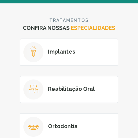
v
e
e
s
r
TRATAMENTOS
CONFIRA NOSSAS
ESPECIALIDADES
Implantes
Reabilitação Oral
Ortodontia