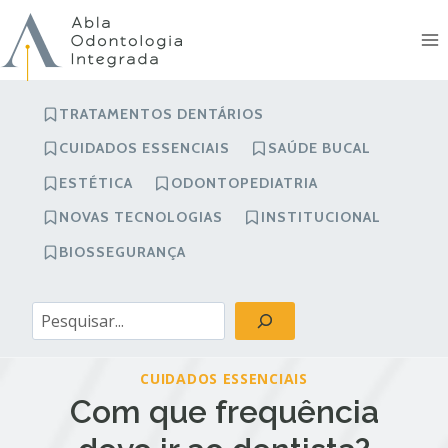
Pular
para
o
Conteúdo
TRATAMENTOS DENTÁRIOS
CUIDADOS ESSENCIAIS
SAÚDE BUCAL
ESTÉTICA
ODONTOPEDIATRIA
NOVAS TECNOLOGIAS
INSTITUCIONAL
BIOSSEGURANÇA
Pesquisar
CUIDADOS ESSENCIAIS
Com que frequência