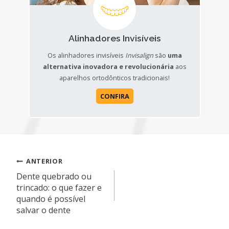
Alinhadores Invisíveis
Os alinhadores invisíveis
Invisalign
são
uma
alternativa inovadora e revolucionária
aos
aparelhos ortodônticos tradicionais!
CONFIRA
Navegação
ANTERIOR
Dente quebrado ou
de
trincado: o que fazer e
quando é possível
Post
salvar o dente